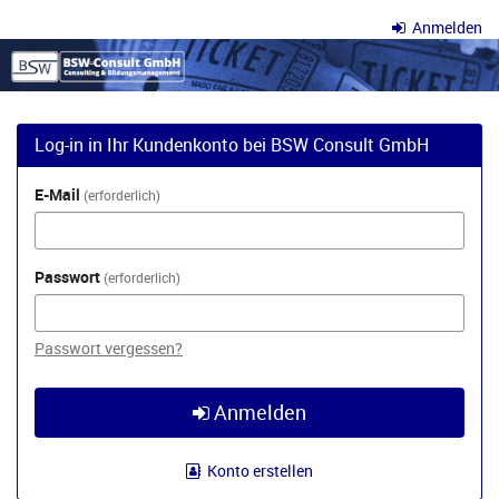
Zum
Anmelden
Haupt-
BSW
Inhalt
springen
Consult
GmbH
Log-in in Ihr Kundenkonto bei BSW Consult GmbH
E-Mail
erforderlich
Passwort
erforderlich
Passwort vergessen?
Anmelden
Konto erstellen